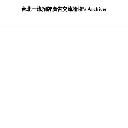
台北一流招牌廣告交流論壇's Archiver