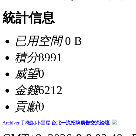
統計信息
已用空間
0 B
積分
8991
威望
0
金錢
6212
貢獻
0
Archiver
|
手機版
|
小黑屋
|
台北一流招牌廣告交流論壇