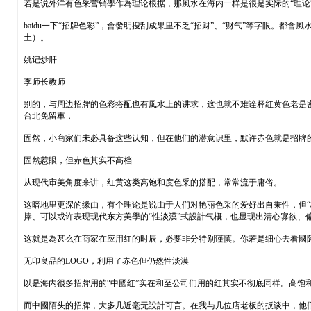
若是说外洋有色采营销學作為理论根据，那風水在海内一样是很是实际的“理论
baidu一下“招牌色彩”，會發明搜刮成果里不乏“招财”、“财气”等字眼。
土）。
姚记炒肝
李师长教师
别的，与周边招牌的色彩搭配也有風水上的讲求，这也就不难诠释红黄色老是
台北免留車，
固然，小商家们未必具备这些认知，但在他们的潜意识里，默许赤色就是招牌
固然惹眼，但赤色其实不高档
从现代审美角度来讲，红黄这类高饱和度色采的搭配，常常流于庸俗。
这暗地里更深的缘由，有个理论是说由于人们对艳丽色采的爱好出自秉性，但“
捧、可以或许表现现代东方美學的“性淡漠”式設計气概，也显现出清心寡欲、
这就是為甚么在商家在应用红的时辰，必要非分特别谨慎。你若是细心去看國际
无印良品的LOGO，利用了赤色但仍然性淡漠
以是海内很多招牌用的“中國红”实在和至公司们用的红其实不彻底同样。高饱
而中國陌头的招牌，大多几近毫无設計可言。在我与几位店老板的扳谈中，他