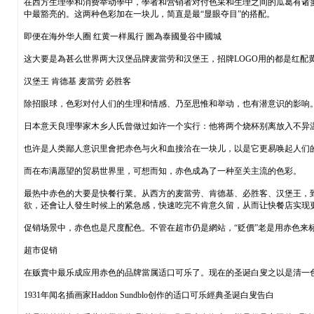
在西方生理學和消费举动學中，學者和营销者对付色采和生理之间的瓜葛有诸
中最豁亮的。这两种色彩加在一块儿，简直是最“显眼夺目”的搭配。
即便在海外华人圈 红黄一样風行 圖為泰國曼谷中國城
这大要是為甚么世界两大汉堡品牌麦當劳和汉堡王，招牌LOGO用的都是红配
汉堡王 肯德基 麦當劳 必胜客
除招眼球，色彩对付人们的生理和情感、乃至思惟和举动，也有潜意识的影响
日本意天良理學家木乡人氏曾做过如许一个实行：他将两个烧杯别离放入不异
也许是人类鄙人意识里會把赤色与火和血接洽在一块儿，以是它更易唤起人们
而在布满愿望的贸易世界里，可想而知，赤色成為了一种至关主流的色彩。
最热中赤色的大要是快餐行業。从西方的麦當劳、肯德基、必胜客、汉堡王，
欲，还會让人發生时候上的紧急感，快速吃完不肯意久留，从而让快餐店实现
促销场景中，赤色也是尺度配色。不管在超市仍是網站，“贬價”老是用赤色来
超市促销
在贩賣中最乐成应用赤色的品牌當属适口可乐了。现在的圣诞白叟之以是清一
1931年闻名插画家Haddon Sundblo创作的适口可乐經典圣诞白叟告白