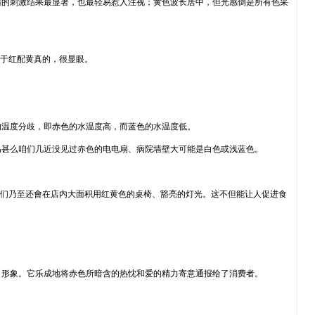
睛的刺激结果最显著，也最轻易惹人注视；黄色波长居中，但光感倒是所有色采
由于红配黄真的，很显眼。
的温度分歧，即赤色的水温度高，而蓝色的水温度低。
為甚么咱们几近没见过赤色的电电扇、病院墙壁大可能是白色或浅蓝色。
它们乃至还會在店内大面积用红黄色的桌椅、豁亮的灯光。这不但能让人促进食
白形象。它乐成地将赤色所暗含的热忱和爱的精力寄意通报给了消费者。