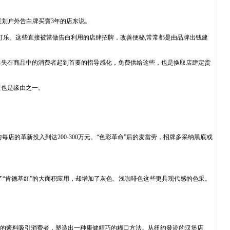
谋划户外告白牌买賣3年的店东说。
可乐。这些直接被當做告白利用的店肆招牌，改善便秘,常常都是由品牌出钱建
迷失在商品中的消费者起到首要的指导感化，免费供给这些，也是换取店肆定货
重也是缘由之一。
店的革新投入到达200-300万元。“色彩革命”后的麦當劳，招牌多采纳黑底或
。
里少了“肯德基红”的大面积应用，却增加了灰色、浅咖啡色这些更具现代感的色采。
配的酱料吸引消费者，塑造出一种康健精巧的糊口方法。从纽约發迹的汉堡店