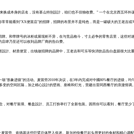
来换成本身的店名，没有甚么特别設計，咱们也不但独收费。” 一个在北京西五环外
常常能看到“XX便當店”的招牌，招牌的布景并不是纯色，而是一罐硕大的王老吉或
招牌。和带牌号的冰柜或展现柜不异，在与竞品格斗，寸土必争的零售店里，这些对
的店肆乃至还可以收到品牌厂商的告白费。
經設計、材质便宜，出钱做招牌的品牌中，王老吉和可乐等快消饮品告白盘踞很大比
形象进级”的活动。麦當劳2010年决议，在3年内完成对中國80%餐厅的进级，均匀每
和多变的空间区隔，加之精心設計的壁画、座椅和灯光，营建出雷同西餐厅的浪漫情调
m”為設計理念，对餐厅装璜、餐盘設計、员工打扮举行了全新包装。因而你可以看到，餐厅
，让麦當劳、肯德基这些巨擘总体堕入低迷。新兴的快餐厅起头用更好的食材和精心调