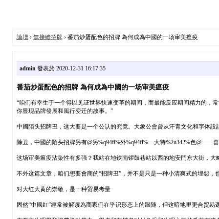
論壇
›
無接縫招牌
› 番茄炒蛋配色的招牌 為何成為中國的一场审美瘟疫
admin
發表於 2020-12-31 16:17:35
番茄炒蛋配色的招牌 為何成為中國的一场审美瘟疫
“咱们有幸生于一个得以见证世界快速变革的期间，而最能反应期间精力的，
你显现品牌發展和風行变迁的故事。”
中國陌头招牌丑，这大要是一个公认的究竟。大象公會曾从汗青文化和字体設計
除丑，中國的陌头招牌另有@另%q94fl%外%q94fl%一大特%2u342%色
这场审美瘟疫沾染性有多强？我站在地铁南锣鼓巷站以西的地安門东大街，大略
不外这篇文章，咱们想要會商的“招牌丑”，并不是只是一种小清爽式的埋怨，
对大红大黄的崇敬，是一种贸易考量
固然“中國红”經常被解读為商家们在乎识形态上的跟随，但这暗地里更合贸易