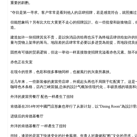
重要的斟酌。
“夺目是第一寻求。客户常常是看到他人的店肆招牌，若是感觉符合，就照搬过
但能想象吗？另有比大红大黄更不走心的招牌設計。在一些批發和副食物店，你
造。
建造如许一块招牌其实不贵，是以快消品供给商也乐于為终端店肆供给如许的
量与货物上架率的筹马。地段差的店肆常常必要以多进货為前提，而地段优良
固然有可循的贸易逻辑，但这一举动一样直接致使招牌充溢着赤色元素。除不
赤色正在失宠
在现今的世界，色彩和很多事物同样，也被風行的兴衰所裹挟。
近几年来，一些新装修的麦當劳店肆，外观起头再也不局限于红配黄了。这是一场“
咖啡色木条格，店内三峽當舖,总体的設計气概加倍现代化，丰硕质感的墙面
外洋的麦當劳餐厅 配色一样產生了扭转
肯德基在2014年对中國門店形象也举行了从新计划，以“Dining Roo
进级后的肯德基餐厅
外洋的肯德基餐厅 一样產生了扭转
扭转，逢迎的是當下快速变化的社會風潮。年青人对康健和“酷”文化的寻求