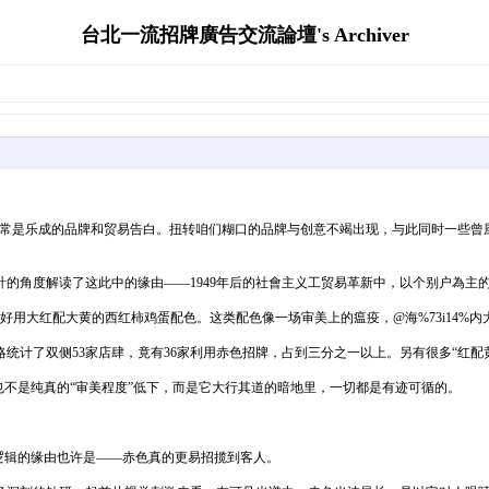
台北一流招牌廣告交流論壇's Archiver
常常是乐成的品牌和贸易告白。扭转咱们糊口的品牌与创意不竭出现，与此同时一些曾
的角度解读了这此中的缘由——1949年后的社會主义工贸易革新中，以个别户為主
@——喜好用大红配大黄的西红柿鸡蛋配色。这类配色像一场审美上的瘟疫，@海%73i14%
统计了双侧53家店肆，竟有36家利用赤色招牌，占到三分之一以上。另有很多“红配
也不是纯真的“审美程度”低下，而是它大行其道的暗地里，一切都是有迹可循的。
逻辑的缘由也许是——赤色真的更易招揽到客人。