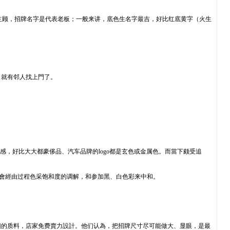
代表主顾，招牌名字是代表老板；一般来讲，底色生名字最吉，好比红底黄字（火生
日就有邻人找上門了。
，好比大大都豪侈品、汽车品牌的logo都是玄色或金属色。而當下颇受追
常會經由过程色采饱和度的调解，和参加黑、白色彩来中和。
價的质料，店家免费賣力設計。他们认為，把招牌尺寸尽可能做大、显眼，是最