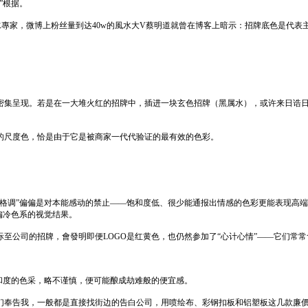
”根据。
都會風水專家，微博上粉丝量到达40w的風水大V蔡明道就曾在博客上暗示：招牌底色是
密集呈现。若是在一大堆火红的招牌中，插进一块玄色招牌（黑属水），或许来日诰
的尺度色，恰是由于它是被商家一代代验证的最有效的色彩。
格调”偏偏是对本能感动的禁止——饱和度低、很少能通报出情感的色彩更能表现高端感
偏冷色系的视觉结果。
至公司的招牌，會發明即便LOGO是红黄色，也仍然参加了“心计心情”——它们常
和度的色采，略不谨慎，便可能酿成劫难般的便宜感。
们奉告我，一般都是直接找街边的告白公司，用喷绘布、彩钢扣板和铝塑板这几款廉