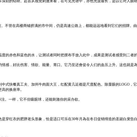
多深刻的钻研。起首从视觉刺激来看，在可见光谱中，赤色光波最长，是以它对人眼
黄。不管在高楼商铺挤满的市中间，仍是高速公路上，都能远远地看到它们的招牌。
。
温度的赤色和蓝色的水，让测试者同时把摆布手放入此中，成果是测试者感受到二者
的情感，好比伤害、情欲、能量、胃口。它乃至还會促令人们的血压上升。这也就是
到中式快餐真工夫、加州牛肉面大王，红配黄几近都是尺度配色。除显眼的LOGO，
更高的换座率。
标注。一样，它不但吸眼球，还能刺激你的采办欲。
色是穿红衣的肥胖老头形象，恰是适口可乐在30年月為在冬日促销缔造的圣诞白叟告