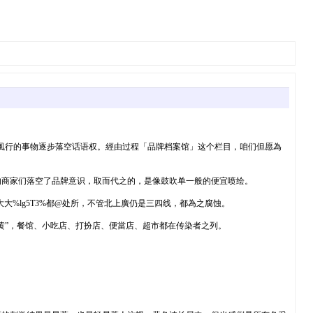
風行的事物逐步落空话语权。經由过程「品牌档案馆」这个栏目，咱们但愿為
的商家们落空了品牌意识，取而代之的，是像鼓吹单一般的便宜喷绘。
内大大%lg5T3%都@处所，不管北上廣仍是三四线，都為之腐蚀。
黄”，餐馆、小吃店、打扮店、便當店、超市都在传染者之列。