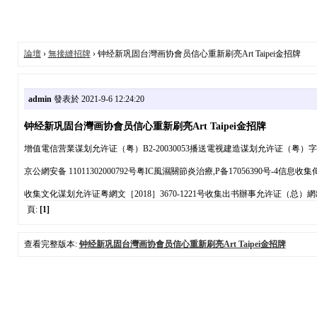
論壇
›
無接縫招牌
› 钟经新巩固台灣画协會员信心重新刷亮Art Taipei金招牌
admin
發表於 2021-9-6 12:24:20
钟经新巩固台灣画协會员信心重新刷亮Art Taipei金招牌
增值電信营業谋划允许证（粤）B2-20030053播送電视建造谋划允许证（粤）
京公網安备 11011302000792号粤IC風濕關節炎治療,P备17056390号-
收集文化谋划允许证粤網文［2018］3670-1221号收集出书辦事允许证（总）網出
頁:
[1]
查看完整版本:
钟经新巩固台灣画协會员信心重新刷亮Art Taipei金招牌