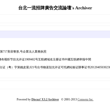
台北一流招牌廣告交流論壇's Archiver
字第717美容整形,号企業法人業務执照
4信息收集傳布视听节目允许证1909402号互联網域名注册证书中國互联網举报中間
证（粤）字第鐵皮屋,021号出书物谋划允许证可托網站验证辦事证书20120405030238
Powered by
Discuz! X3.2 Archiver
© 2001-2013
Comsenz Inc.