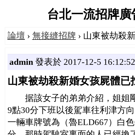
台北一流招牌廣告交流
論壇
›
無接縫招牌
› 山東被劫殺
admin
發表於 2017-12-5 16:12:5
山東被劫殺新婚女孩屍體已
据該女子的弟弟介紹，姐姐剛
9點30分下班以後駕車往利津方
一輛車牌號為（魯ELD667）白色
分，那時駕駛室裏面的人已經換了