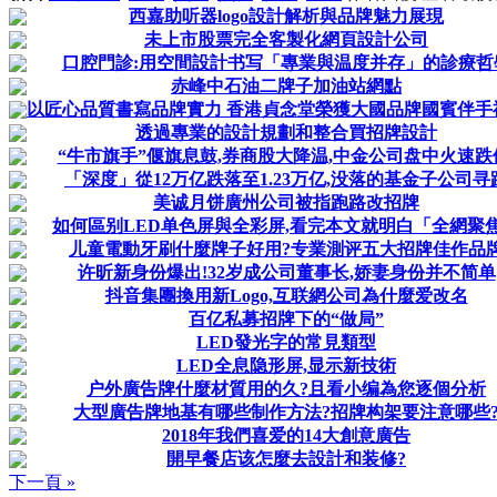
西嘉助听器logo設計解析與品牌魅力展現
未上市股票完全客製化網頁設計公司
口腔門診:用空間設計书写「專業與温度并存」的診療哲
赤峰中石油二牌子加油站網點
以匠心品質書寫品牌實力 香港貞念堂榮獲大國品牌國賓伴手
透過專業的設計規劃和整合買招牌設計
“牛市旗手”偃旗息鼓,券商股大降温,中金公司盘中火速跌
「深度」從12万亿跌落至1.23万亿,没落的基金子公司寻
美诚月饼廣州公司被指跑路改招牌
如何區别LED单色屏與全彩屏,看完本文就明白「全網聚
儿童電動牙刷什麼牌子好用?专業測评五大招牌佳作品
许昕新身份爆出!32岁成公司董事长,娇妻身份并不简单
抖音集團換用新Logo,互联網公司為什麼爱改名
百亿私募招牌下的“做局”
LED發光字的常見類型
LED全息隐形屏,显示新技術
户外廣告牌什麼材質用的久?且看小编為您逐個分析
大型廣告牌地基有哪些制作方法?招牌构架要注意哪些
2018年我們喜爱的14大創意廣告
開早餐店该怎麼去設計和装修?
下一頁 »