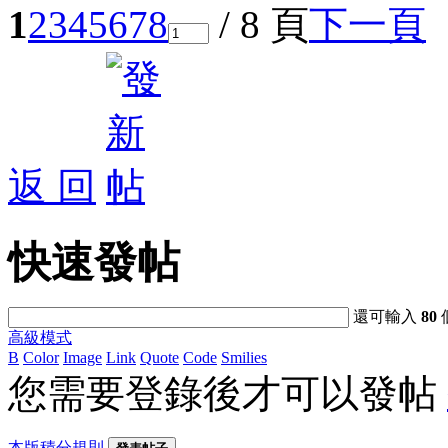
1
2
3
4
5
6
7
8
/ 8 頁
下一頁
返 回
快速發帖
還可輸入
80
高級模式
B
Color
Image
Link
Quote
Code
Smilies
您需要登錄後才可以發帖
本版積分規則