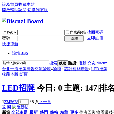
設為首頁
收藏本站
開啟輔助訪問
切換到窄版
找回密碼
自動登錄
密碼
立即註冊
登錄
快捷導航
論壇
BBS
搜索
熱搜:
活動
交友
discuz
搜索
台北一流招牌廣告交流論壇
»
論壇
›
設計相關廣告
›
LED招牌
收藏本版
|
訂閱
LED招牌
今日:
0
|
主題:
147
|
排名
1
2
3
4
5
6
7
8
/ 8 頁
下一頁
返 回
新窗
全部主題
最新
熱門
熱帖
精華
更多
作者
回復/查看
最後