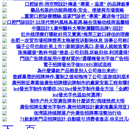
口腔診所:用空間設計傳递 “專業 + 温度” 的品牌叙
藥品包装的功能與標准:安全、便捷與市場策略
...重塑口腔診療體驗,這家門診把 “專業” 藏进每寸設
口腔門診設計:以現代简约風格為基调,融合流畅动线與温馨细节,
中匯設計X廣州醫科大學附属醫院品牌VI設計
红外线理療灯哪款好用又實惠?推荐三款口碑佳的理
合肥一农贸市場招牌燈亮太晚被投诉影响休息 涉事公司称已調
骗子公司也能赴美上市?!新能源的風口,是個人就能造電
珠海國資“教科书级”接盘:公司归我,坏账归你,利润還得
門頭广告牌底板用什麼材質的?選哪種發光字做广告招
電子招牌發光字做ROHS測试流程
為什麼爆款产品都是别人公司做出来的?
曾經暴雪的招牌神作,重制之後却拖垮了公司!這游戏到底
廣州附近專業做廣告招牌標识牌制作的廠家安装工程有哪
led發光字制作有哪些,2023led發光字制作最全方法「全
led發光字色温如何選擇?
制作户外大型廣告牌有什麼讲究?阅後恍然大悟
廣告招牌生髮光字制作,廣州招牌設計廠家推薦采用亚克.
张湾區持续開展户外廣告招牌專項整治行动
71款創意門店招牌設計,自動吸引消费者進店,你见过几