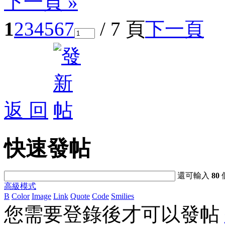
下一頁 »
1
2
3
4
5
6
7
/ 7 頁
下一頁
返 回
快速發帖
還可輸入
80
高級模式
B
Color
Image
Link
Quote
Code
Smilies
您需要登錄後才可以發帖