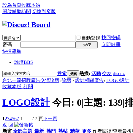
設為首頁
收藏本站
開啟輔助訪問
切換到窄版
找回密碼
自動登錄
密碼
立即註冊
登錄
快捷導航
論壇
BBS
搜索
熱搜:
活動
交友
discuz
搜索
台北一流招牌廣告交流論壇
»
論壇
›
設計相關廣告
›
LOGO設計
收藏本版
|
訂閱
LOGO設計
今日:
0
|
主題:
139
|
排
1
2
3
4
5
6
7
/ 7 頁
下一頁
返 回
新窗
全部主題
最新
熱門
熱帖
精華
更多
作者
回復/查看
最後