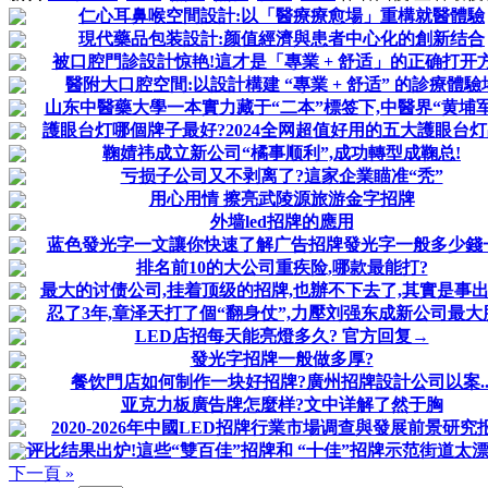
仁心耳鼻喉空間設計:以「醫療療愈場」重構就醫體驗
現代藥品包装設計:颜值經濟與患者中心化的創新结合
被口腔門診設計惊艳!這才是「專業 + 舒适」的正确打开
醫附大口腔空間:以設計構建 “專業 + 舒适” 的診療體驗
山东中醫藥大學一本實力藏于“二本”標签下,中醫界“黄埔军
護眼台灯哪個牌子最好?2024全网超值好用的五大護眼台
鞠婧祎成立新公司“橘事顺利”,成功轉型成鞠总!
亏损子公司又不剥离了?這家企業瞄准“秃”
用心用情 擦亮武陵源旅游金字招牌
外墙led招牌的應用
蓝色發光字一文讓你快速了解广告招牌發光字一般多少錢
排名前10的大公司重疾险,哪款最能打?
最大的讨债公司,挂着顶级的招牌,也辦不下去了,其實是事
忍了3年,章泽天打了個“翻身仗”,力壓刘强东成新公司最大
LED店招每天能亮燈多久? 官方回复→
發光字招牌一般做多厚?
餐饮門店如何制作一块好招牌?廣州招牌設計公司以案..
亚克力板廣告牌怎麼样?文中详解了然于胸
2020-2026年中國LED招牌行業市場调查與發展前景研究
评比结果出炉!這些“雙百佳”招牌和 “十佳”招牌示范街道太漂亮
下一頁 »