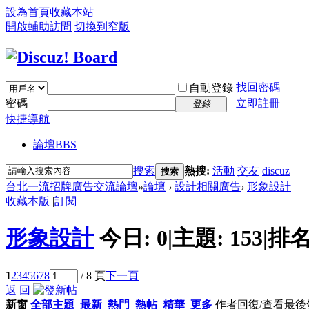
設為首頁
收藏本站
開啟輔助訪問
切換到窄版
找回密碼
自動登錄
密碼
立即註冊
登錄
快捷導航
論壇
BBS
搜索
熱搜:
活動
交友
discuz
搜索
台北一流招牌廣告交流論壇
»
論壇
›
設計相關廣告
›
形象設計
收藏本版
|
訂閱
形象設計
今日:
0
|
主題:
153
|
排名
1
2
3
4
5
6
7
8
/ 8 頁
下一頁
返 回
新窗
全部主題
最新
熱門
熱帖
精華
更多
作者
回復/查看
最後